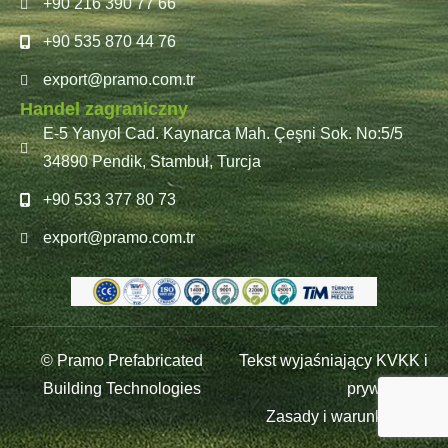
+90 216 390 77 66
+90 535 870 44 76
export@pramo.com.tr
Handel zagraniczny
E-5 Yanyol Cad. Kaynarca Mah. Çeşni Sok. No:5/5
34890 Pendik, Stambuł, Turcja
+90 533 377 80 73
export@pramo.com.tr
© Pramo Prefabricated
Tekst wyjaśniający KVKK i
Building Technologies
prywatność
Zasady i warunki