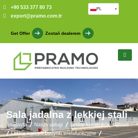
+90 533 377 80 73
PL
▾
export@pramo.com.tr
Get Offer
Zostań dealerem
Sala jadalna z lekkiej stali
Anasayfa
Nasze usługi
Lekkie konstrukcje stalowe
Lekkie stalowe budynki wielofunkcyjne