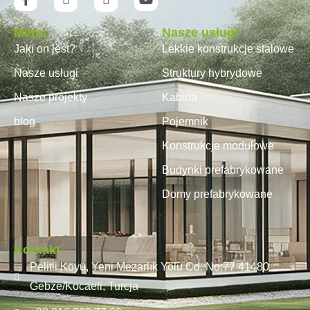
Menu
Nasze usługi
Jaki on jest?
Lekkie konstrukcje stalowe
Nasze usługi
Struktury hybrydowe
Nasze projekty
Kabina
blog
Pojemnik
Konstrukcje modułowe
Budynki prefabrykowane
Domy prefabrykowane
Kontakt
Pelitli Köyü, Yeni Mezarlık Yolu Cd. No:77 41480
Gebze/Kocaeli, Turcja