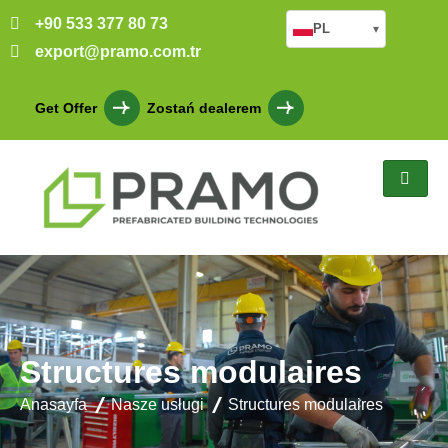
+90 533 377 80 73
PL
▾
export@pramo.com.tr
Get Offer
Zostań dealerem
Structures modulaires
Anasayfa
Nasze usługi
Structures modulaires