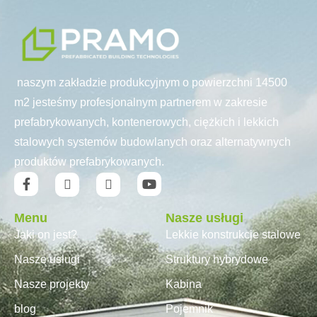
naszym zakładzie produkcyjnym o powierzchni 14500
m2 jesteśmy profesjonalnym partnerem w zakresie
prefabrykowanych, kontenerowych, ciężkich i lekkich
stalowych systemów budowlanych oraz alternatywnych
produktów prefabrykowanych.
Menu
Nasze usługi
Jaki on jest?
Lekkie konstrukcje stalowe
Nasze usługi
Struktury hybrydowe
Nasze projekty
Kabina
blog
Pojemnik