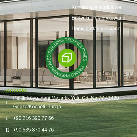
Konstrukcje modułowe
Budynki prefabrykowane
Domy prefabrykowane
Kontakt
Pelitli Köyü, Yeni Mezarlık Yolu Cd. No:77 41480
Gebze/Kocaeli, Turcja
+90 216 390 77 66
+90 535 870 44 76