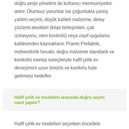
doğru proje yönetimi de kullanıcı memnuniyetini
artırır. Olumsuz yorumlar ise çoğunlukla yanlış
yalıtım seçimi, düşük kaliteli malzeme, detay
çözümü eksikleri (köşe birleşimleri, çatı
izolasyonu, nem kontrolü) veya zayıf uygulama
kalitesinden kaynaklanır. Pramo Prefabrik,
mühendislik hesabı, doğru malzeme standardı ve
kontrollü montaj süreçleriyle hafif çelik ev
deneyimini uzun ömürlü ve konforlu hale
getirmeyi hedefler.
Hafif çelik ev modelleri arasında doğru seçim
nasıl yapılır?
Hafif çelik ev modelleri seçerken öncelikle