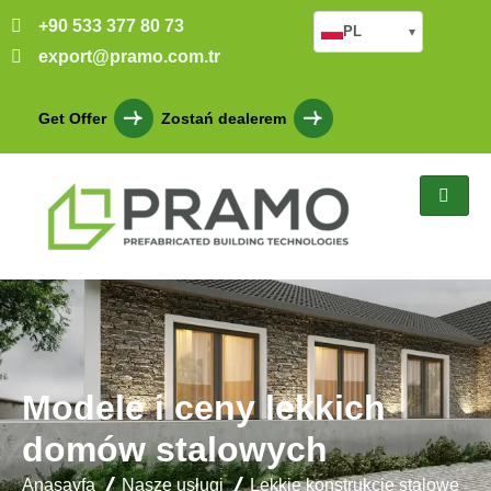
+90 533 377 80 73
PL
▾
export@pramo.com.tr
Get Offer
Zostań dealerem
Modele i ceny lekkich
domów stalowych
Anasayfa
Nasze usługi
Lekkie konstrukcje stalowe