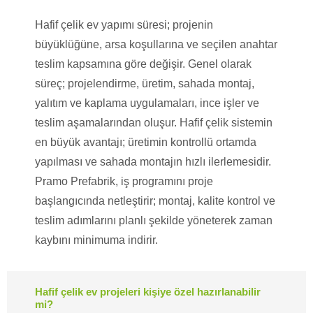
Hafif çelik ev yapımı süresi; projenin
büyüklüğüne, arsa koşullarına ve seçilen anahtar
teslim kapsamına göre değişir. Genel olarak
süreç; projelendirme, üretim, sahada montaj,
yalıtım ve kaplama uygulamaları, ince işler ve
teslim aşamalarından oluşur. Hafif çelik sistemin
en büyük avantajı; üretimin kontrollü ortamda
yapılması ve sahada montajın hızlı ilerlemesidir.
Pramo Prefabrik, iş programını proje
başlangıcında netleştirir; montaj, kalite kontrol ve
teslim adımlarını planlı şekilde yöneterek zaman
kaybını minimuma indirir.
Hafif çelik ev projeleri kişiye özel hazırlanabilir
mi?