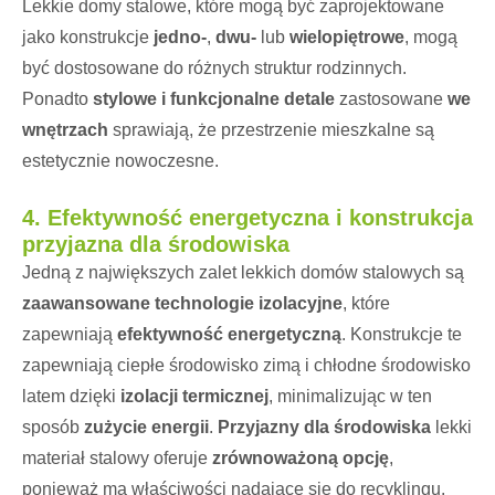
Lekkie domy stalowe, które mogą być zaprojektowane
jako konstrukcje
jedno-
,
dwu-
lub
wielopiętrowe
, mogą
być dostosowane do różnych struktur rodzinnych.
Ponadto
stylowe i funkcjonalne detale
zastosowane
we
wnętrzach
sprawiają, że przestrzenie mieszkalne są
estetycznie nowoczesne.
4.
Efektywność energetyczna i konstrukcja
przyjazna dla środowiska
Jedną z największych zalet lekkich domów stalowych są
zaawansowane technologie izolacyjne
, które
zapewniają
efektywność energetyczną
. Konstrukcje te
zapewniają ciepłe środowisko zimą i chłodne środowisko
latem dzięki
izolacji termicznej
, minimalizując w ten
sposób
zużycie energii
.
Przyjazny dla środowiska
lekki
materiał stalowy oferuje
zrównoważoną opcję
,
ponieważ ma właściwości nadające się do recyklingu.