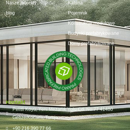
Nasze projekty
Kabina
blog
Pojemnik
Konstrukcje modułowe
Budynki prefabrykowane
Domy prefabrykowane
Kontakt
Pelitli Köyü, Yeni Mezarlık Yolu Cd. No:77 41480
Gebze/Kocaeli, Turcja
+90 216 390 77 66