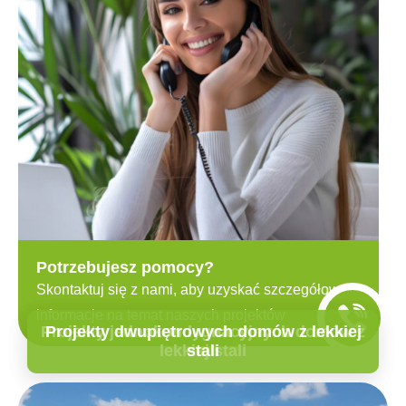
Potrzebujesz pomocy?
Skontaktuj się z nami, aby uzyskać szczegółowe
informacje na temat naszych projektów
Projekty jednokondygnacyjnych domów z
Projekty dwupiętrowych domów z lekkiej
lekkiej stali
stali