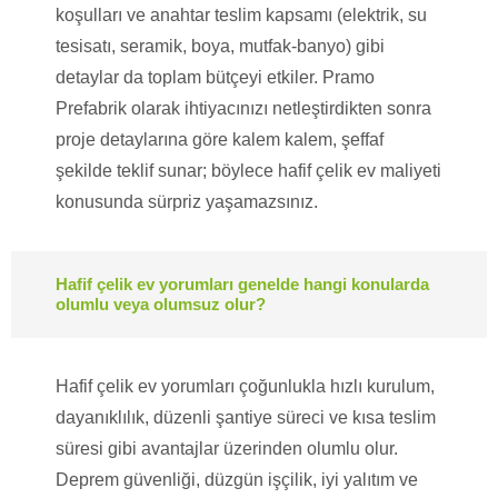
koşulları ve anahtar teslim kapsamı (elektrik, su
tesisatı, seramik, boya, mutfak-banyo) gibi
detaylar da toplam bütçeyi etkiler. Pramo
Prefabrik olarak ihtiyacınızı netleştirdikten sonra
proje detaylarına göre kalem kalem, şeffaf
şekilde teklif sunar; böylece hafif çelik ev maliyeti
konusunda sürpriz yaşamazsınız.
Hafif çelik ev yorumları genelde hangi konularda
olumlu veya olumsuz olur?
Hafif çelik ev yorumları çoğunlukla hızlı kurulum,
dayanıklılık, düzenli şantiye süreci ve kısa teslim
süresi gibi avantajlar üzerinden olumlu olur.
Deprem güvenliği, düzgün işçilik, iyi yalıtım ve