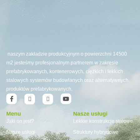
naszym zakładzie produkcyjnym o powierzchni 14500
m2 jesteśmy profesjonalnym partnerem w zakresie
prefabrykowanych, kontenerowych, ciężkich i lekkich
stalowych systemów budowlanych oraz alternatywnych
produktów prefabrykowanych.
Menu
Nasze usługi
Jaki on jest?
Lekkie konstrukcje stalowe
Nasze usługi
Struktury hybrydowe