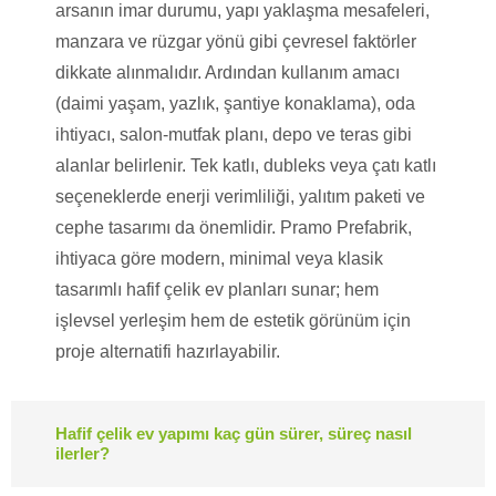
arsanın imar durumu, yapı yaklaşma mesafeleri,
manzara ve rüzgar yönü gibi çevresel faktörler
dikkate alınmalıdır. Ardından kullanım amacı
(daimi yaşam, yazlık, şantiye konaklama), oda
ihtiyacı, salon-mutfak planı, depo ve teras gibi
alanlar belirlenir. Tek katlı, dubleks veya çatı katlı
seçeneklerde enerji verimliliği, yalıtım paketi ve
cephe tasarımı da önemlidir. Pramo Prefabrik,
ihtiyaca göre modern, minimal veya klasik
tasarımlı hafif çelik ev planları sunar; hem
işlevsel yerleşim hem de estetik görünüm için
proje alternatifi hazırlayabilir.
Hafif çelik ev yapımı kaç gün sürer, süreç nasıl
ilerler?