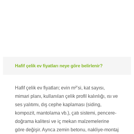
Hafif çelik ev fiyatları neye göre belirlenir?
Hafif çelik ev fiyatları; evin m²’si, kat sayısı,
mimari planı, kullanılan çelik profil kalınlığı, ısı ve
ses yalıtımı, dış cephe kaplaması (siding,
kompozit, mantolama vb.), çatı sistemi, pencere-
doğrama kalitesi ve iç mekan malzemelerine
göre değişir. Ayrıca zemin betonu, nakliye-montaj