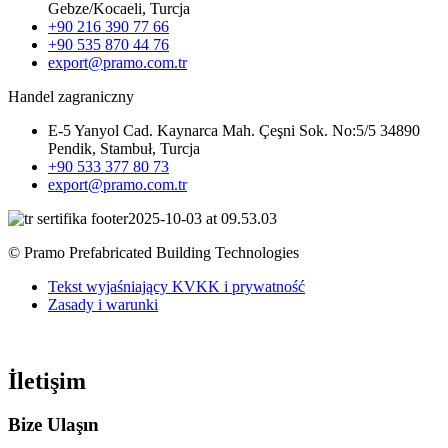
Gebze/Kocaeli, Turcja
+90 216 390 77 66
+90 535 870 44 76
export@pramo.com.tr
Handel zagraniczny
E-5 Yanyol Cad. Kaynarca Mah. Çeşni Sok. No:5/5 34890
Pendik, Stambuł, Turcja
+90 533 377 80 73
export@pramo.com.tr
© Pramo Prefabricated Building Technologies
Tekst wyjaśniający KVKK i prywatność
Zasady i warunki
İletişim
Bize Ulaşın