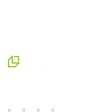
naszym zakładzie produkcyjnym o powierzchni 14500
m2 jesteśmy profesjonalnym partnerem w zakresie
prefabrykowanych, kontenerowych, ciężkich i lekkich
stalowych systemów budowlanych oraz alternatywnych
produktów prefabrykowanych.