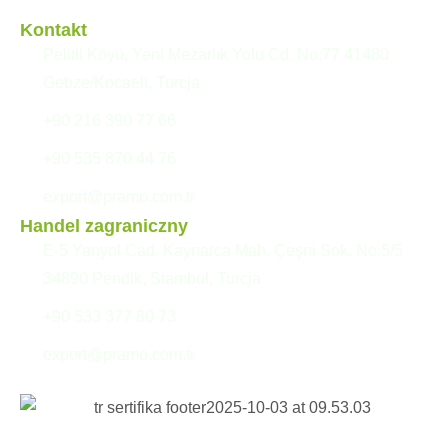
Kontakt
Pelitli Köyü, Yeni Mezarlık Yolu Cd. No:77 41480
Gebze/Kocaeli, Turcja
+90 216 390 77 66
+90 535 870 44 76
export@pramo.com.tr
Handel zagraniczny
E-5 Yanyol Cad. Kaynarca Mah. Çeşni Sok. No:5/5
34890 Pendik, Stambuł, Turcja
+90 533 377 80 73
export@pramo.com.tr