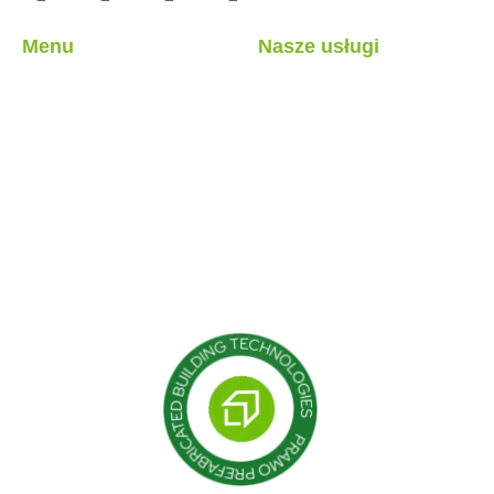
Menu
Nasze usługi
Jaki on jest?
Lekkie konstrukcje stalowe
Nasze usługi
Struktury hybrydowe
Nasze projekty
Kabina
blog
Pojemnik
Konstrukcje modułowe
Budynki prefabrykowane
Domy prefabrykowane