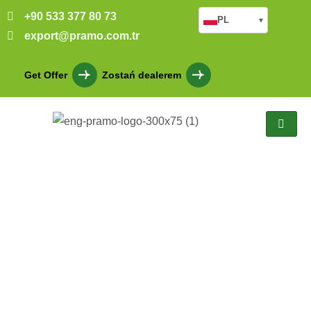
+90 533 377 80 73
PL
▾
export@pramo.com.tr
Get Offer
Zostań dealerem
Jednopiętrowy stalowy
dom Izmit 90 m2
Anasayfa
Proje
Jednopiętrowy stalowy dom Izmit 90 m2