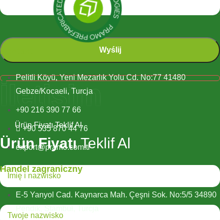
Kontakt
Pelitli Köyü, Yeni Mezarlık Yolu Cd. No:77 41480
İletişim
Gebze/Kocaeli, Turcja
+90 216 390 77 66
Ürün Fiyatı Teklif Al
+90 535 870 44 76
Ürün Fiyatı
Teklif Al
export@pramo.com.tr
Handel zagraniczny
E-5 Yanyol Cad. Kaynarca Mah. Çeşni Sok. No:5/5 34890
Pendik, Stambuł, Turcja