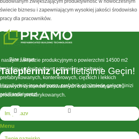
budowlanym zwiększającym produktywność w nowoczesnym
świecie biznesu i zapewniającym wysokiej jakości środowisko
pracy dla pracowników.
İletişim
Bize Ulaşın
naszym zakładzie produkcyjnym o powierzchni 14500 m2
Talepleriniz için
İletişime Geçin!
jesteśmy profesjonalnym partnerem w zakresie
prefabrykowanych, kontenerowych, ciężkich i lekkich
Hayallerinizi inşa ediyoruz, prefabrik çözümlerle geleceğinizi
stalowych systemów budowlanych oraz alternatywnych
şekillendiriyoruz!
produktów prefabrykowanych.
Menu