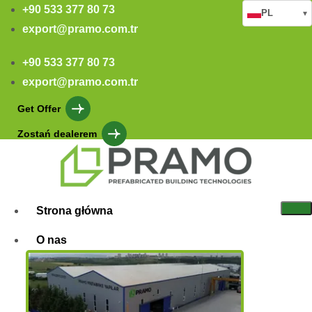
+90 533 377 80 73
PL
▾
export@pramo.com.tr
+90 533 377 80 73
export@pramo.com.tr
Get Offer
Zostań dealerem
Strona główna
O nas