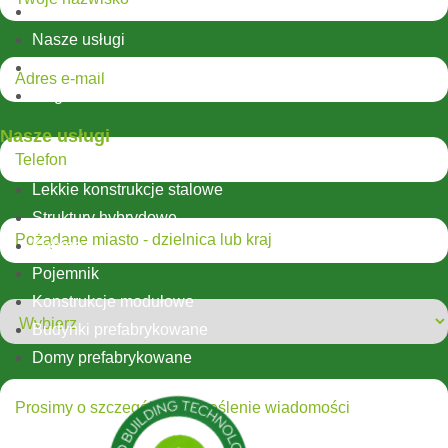
Jaki on jest?
Nasze usługi
Nasze projekty
blog
Nasze usługi
Lekkie konstrukcje stalowe
Struktury hybrydowe
Kabina
Pojemnik
Konstrukcje modułowe
Budynki prefabrykowane
Domy prefabrykowane