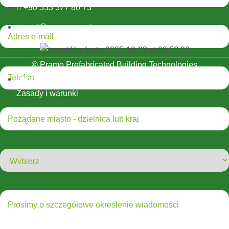
+90 533 377 80 73
export@pramo.com.tr
© Pramo Prefabricated Building Technologies
Tekst wyjaśniający KVKK i prywatność
Zasady i warunki