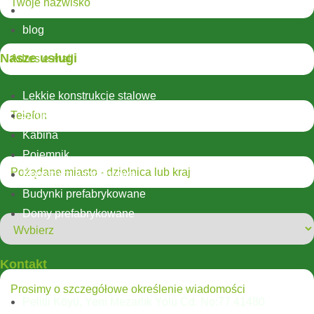
Nasze projekty
blog
Nasze usługi
Lekkie konstrukcje stalowe
Struktury hybrydowe
Kabina
Pojemnik
Konstrukcje modułowe
Budynki prefabrykowane
Domy prefabrykowane
Kontakt
Pelitli Köyü, Yeni Mezarlık Yolu Cd. No:77 41480