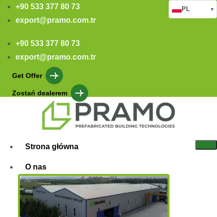
+90 533 377 80 73
PL
▾
export@pramo.com.tr
+90 533 377 80 73
export@pramo.com.tr
Get Offer
Zostań dealerem
Strona główna
O nas