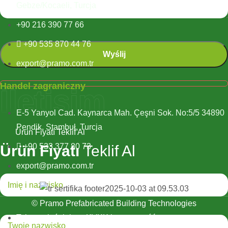
Gebze/Kocaeli, Turcja
+90 216 390 77 66
+90 535 870 44 76
export@pramo.com.tr
Handel zagraniczny
İletişim
E-5 Yanyol Cad. Kaynarca Mah. Çeşni Sok. No:5/5 34890
Pendik, Stambuł, Turcja
Ürün Fiyatı Teklif Al
+90 533 377 80 73
Ürün Fiyatı
Teklif Al
export@pramo.com.tr
© Pramo Prefabricated Building Technologies
Tekst wyjaśniający KVKK i prywatność