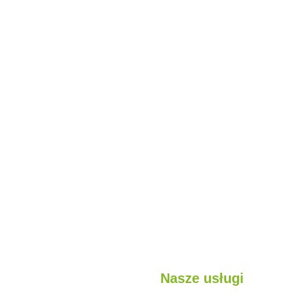
Nasze usługi
jest?
Lekkie konstrukcje stalowe