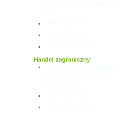
Cd. No:77 41480 Gebze/Kocaeli,
Turcja
+90 216 390 77 66
+90 535 870 44 76
export@pramo.com.tr
Handel zagraniczny
E-5 Yanyol Cad. Kaynarca Mah.
Çeşni Sok. No:5/5 34890 Pendik,
Stambuł, Turcja
+90 533 377 80 73
export@pramo.com.tr