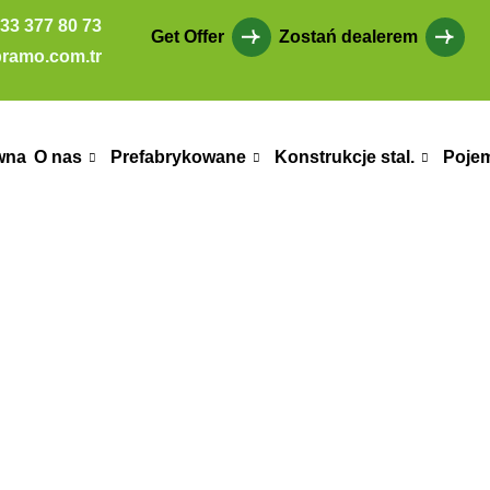
33 377 80 73
Get Offer
Zostań dealerem
ramo.com.tr
wna
O nas
Prefabrykowane
Konstrukcje stal.
Poje
Project Constru