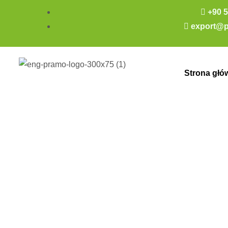
+90 5
export@p
Strona głó
Nation Garden 