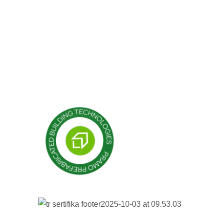
sługi
Struktury hybrydowe
ojekty
Kabina
Pojemnik
Konstrukcje modułowe
Budynki prefabrykowane
Domy prefabrykowane