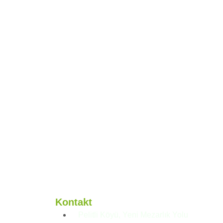
Kontakt
Pelitli Köyü, Yeni Mezarlık Yolu