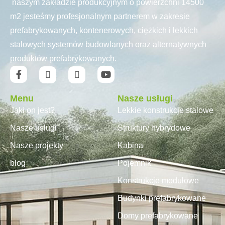
naszym zakładzie produkcyjnym o powierzchni 14500
m2 jesteśmy profesjonalnym partnerem w zakresie
prefabrykowanych, kontenerowych, ciężkich i lekkich
stalowych systemów budowlanych oraz alternatywnych
produktów prefabrykowanych.
Menu
Nasze usługi
Jaki on jest?
Lekkie konstrukcje stalowe
Nasze usługi
Struktury hybrydowe
Nasze projekty
Kabina
blog
Pojemnik
Konstrukcje modułowe
Budynki prefabrykowane
Domy prefabrykowane