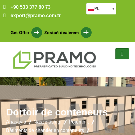
+90 533 377 80 73
PL
▾
export@pramo.com.tr
Get Offer
Zostań dealerem
Dortoir de conteneurs
Anasayfa
Nasze usługi
Pojemnik
Bâtiments de chantier en conteneurs