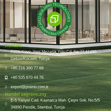
Kontakt
Pelitli Köyü, Yeni Mezarlık Yolu Cd. No:77 41480
Gebze/Kocaeli, Turcja
+90 216 390 77 66
+90 535 870 44 76
export@pramo.com.tr
Handel zagraniczny
E-5 Yanyol Cad. Kaynarca Mah. Çeşni Sok. No:5/5
34890 Pendik, Stambuł, Turcja