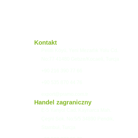
Kontakt
Pelitli Köyü, Yeni Mezarlık Yolu Cd.
No:77 41480 Gebze/Kocaeli, Turcja
+90 216 390 77 66
+90 535 870 44 76
export@pramo.com.tr
Handel zagraniczny
E-5 Yanyol Cad. Kaynarca Mah.
Çeşni Sok. No:5/5 34890 Pendik,
Stambuł, Turcja