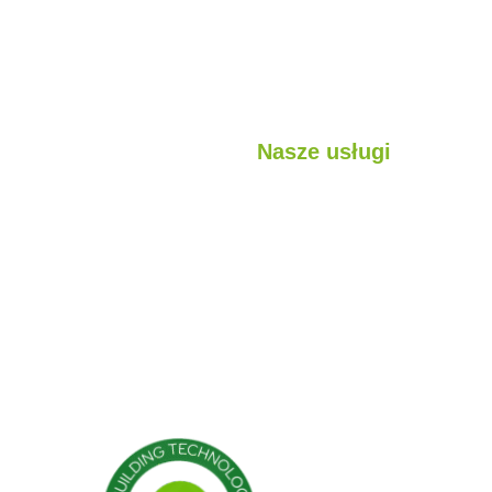
Nasze usługi
jest?
Lekkie konstrukcje stalowe
sługi
Struktury hybrydowe
ojekty
Kabina
Pojemnik
Konstrukcje modułowe
Budynki prefabrykowane
Domy prefabrykowane