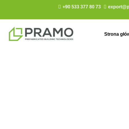
+90 533 377 80 73
export@p
Strona głó
Masjid préfabr