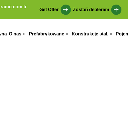
ramo.com.tr
Get Offer
Zostań dealerem
wna
O nas
Prefabrykowane
Konstrukcje stal.
Poje
iqué