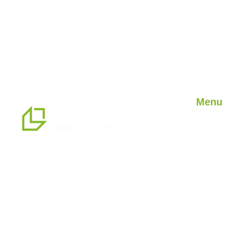
Menu
Jaki on 
Nasze u
naszym zakładzie produkcyjnym o
Nasze pr
powierzchni 14500 m2 jesteśmy
blog
profesjonalnym partnerem w zakresie
prefabrykowanych, kontenerowych,
ciężkich i lekkich stalowych systemów
budowlanych oraz alternatywnych