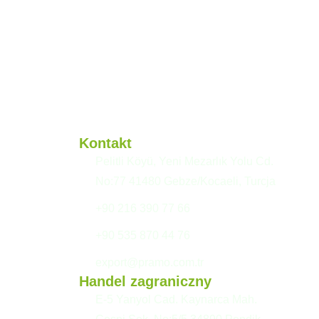
Kontakt
Pelitli Köyü, Yeni Mezarlık Yolu Cd.
No:77 41480 Gebze/Kocaeli, Turcja
+90 216 390 77 66
+90 535 870 44 76
export@pramo.com.tr
Handel zagraniczny
E-5 Yanyol Cad. Kaynarca Mah.