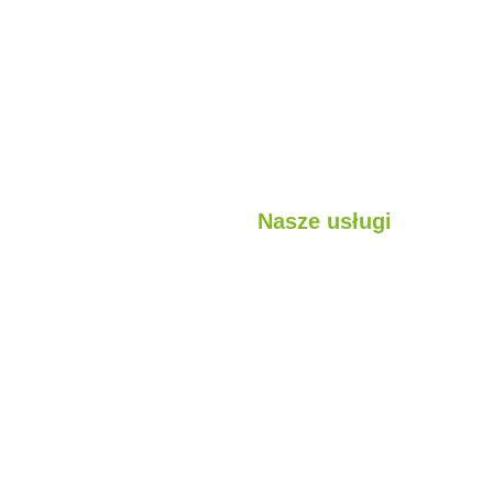
Nasze usługi
jest?
Lekkie konstrukcje stalowe
sługi
Struktury hybrydowe
ojekty
Kabina
Pojemnik
Konstrukcje modułowe
Budynki prefabrykowane
Domy prefabrykowane