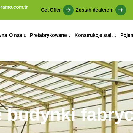
ramo.com.tr
Get Offer
Zostań dealerem
wna
O nas
Prefabrykowane
Konstrukcje stal.
Poje
e budynki fabry