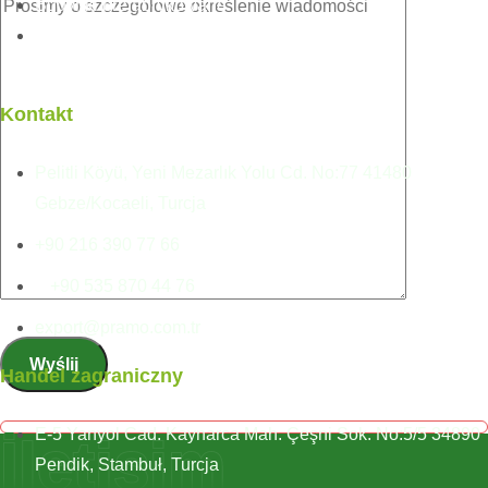
Budynki prefabrykowane
Domy prefabrykowane
Kontakt
Pelitli Köyü, Yeni Mezarlık Yolu Cd. No:77 41480
Gebze/Kocaeli, Turcja
+90 216 390 77 66
+90 535 870 44 76
export@pramo.com.tr
Handel zagraniczny
E-5 Yanyol Cad. Kaynarca Mah. Çeşni Sok. No:5/5 34890
İletişim
Pendik, Stambuł, Turcja