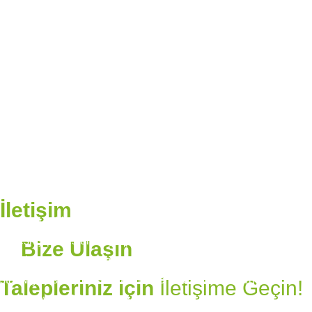
İletişim
naszym zakładzie produkcyjnym o powierzchni 14500 m2
jesteśmy profesjonalnym partnerem w zakresie
Bize Ulaşın
prefabrykowanych, kontenerowych, ciężkich i lekkich
stalowych systemów budowlanych oraz alternatywnych
Talepleriniz için
İletişime Geçin!
produktów prefabrykowanych.