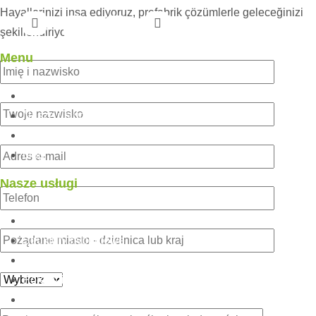
Hayallerinizi inşa ediyoruz, prefabrik çözümlerle geleceğinizi
şekillendiriyoruz!
Menu
Jaki on jest?
Nasze usługi
Nasze projekty
blog
Nasze usługi
Lekkie konstrukcje stalowe
Struktury hybrydowe
Kabina
Pojemnik
Konstrukcje modułowe