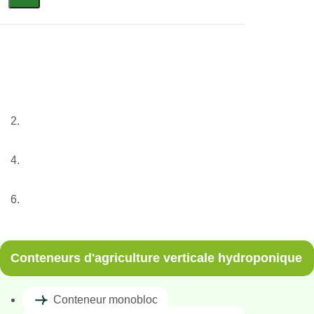
Conteneurs d’agriculture
verticale hydroponique
Anasayfa
Nasze usługi
Pojemnik
Conteneurs d’agriculture verticale hydroponique
Conteneurs d'agriculture verticale hydroponique
Conteneur monobloc