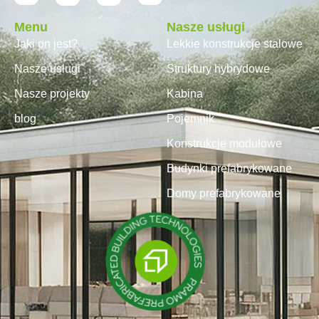
Menu
Nasze usługi
Jaki on jest?
Lekkie konstrukcje stalowe
Nasze usługi
Struktury hybrydowe
Nasze projekty
Kabina
blog
Pojemnik
Konstrukcje modułowe
Budynki prefabrykowane
Domy prefabrykowane