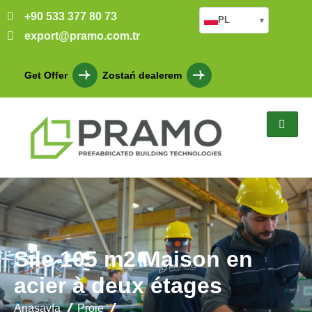
+90 533 377 80 73
PL
▾
export@pramo.com.tr
Get Offer
Zostań dealerem
Sile 105 m2 Maison en
acier à deux étages
Anasayfa
Proje