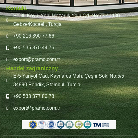
Kontakt
Pelitli Köyü, Yeni Mezarlık Yolu Cd. No:77 41480
Gebze/Kocaeli, Turcja
+90 216 390 77 66
+90 535 870 44 76
export@pramo.com.tr
Handel zagraniczny
E-5 Yanyol Cad. Kaynarca Mah. Çeşni Sok. No:5/5
34890 Pendik, Stambuł, Turcja
+90 533 377 80 73
export@pramo.com.tr