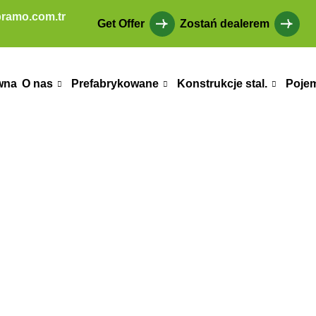
ramo.com.tr
Get Offer
Zostań dealerem
wna
O nas
Prefabrykowane
Konstrukcje stal.
Poje
ybrydowe