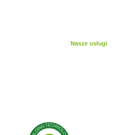
Nasze usługi
jest?
Lekkie konstrukcje stalowe
sługi
Struktury hybrydowe
ojekty
Kabina
Pojemnik
Konstrukcje modułowe
Budynki prefabrykowane
Domy prefabrykowane