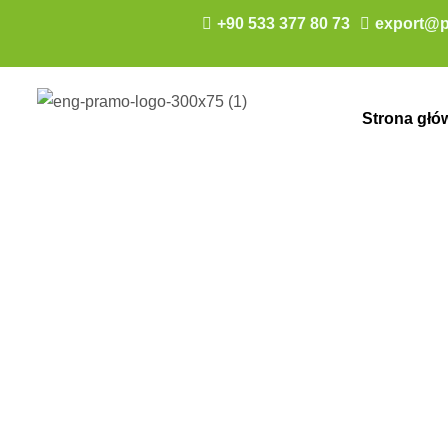
+90 533 377 80 73
export@p
Strona głó
Restauracje h