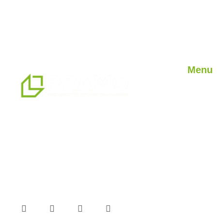
Menu
Jaki on 
Nasze u
naszym zakładzie produkcyjnym o
Nasze pr
powierzchni 14500 m2 jesteśmy
blog
profesjonalnym partnerem w zakresie
prefabrykowanych, kontenerowych,
ciężkich i lekkich stalowych systemów
budowlanych oraz alternatywnych
produktów prefabrykowanych.