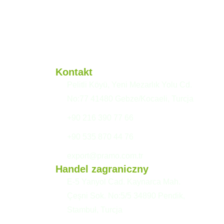
Kontakt
Pelitli Köyü, Yeni Mezarlık Yolu Cd.
No:77 41480 Gebze/Kocaeli, Turcja
+90 216 390 77 66
+90 535 870 44 76
export@pramo.com.tr
Handel zagraniczny
E-5 Yanyol Cad. Kaynarca Mah.
Çeşni Sok. No:5/5 34890 Pendik,
Stambuł, Turcja