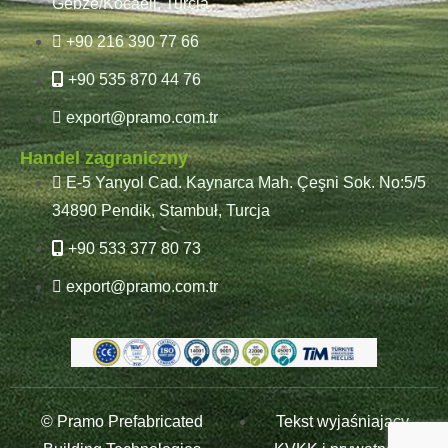
Gebze/Kocaeli, Turcja
+90 216 390 77 66
+90 535 870 44 76
export@pramo.com.tr
Handel zagraniczny
E-5 Yanyol Cad. Kaynarca Mah. Çeşni Sok. No:5/5
34890 Pendik, Stambuł, Turcja
+90 533 377 80 73
export@pramo.com.tr
© Pramo Prefabricated
Tekst wyjaśniający