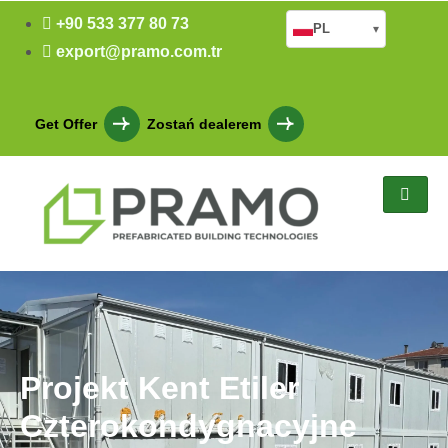
+90 533 377 80 73
PL
▾
export@pramo.com.tr
Get Offer
Zostań dealerem
Projekt Kent Etiler
Czterokondygnacyjne