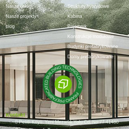
Nasze usługi
Struktury hybrydowe
Nasze projekty
Kabina
blog
Pojemnik
Konstrukcje modułowe
Budynki prefabrykowane
Domy prefabrykowane
Kontakt
Pelitli Köyü, Yeni Mezarlık Yolu Cd. No:77 41480