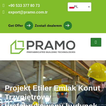
+90 533 377 80 73
PL
▾
export@pramo.com.tr
Get Offer
Zostań dealerem
Projekt Etiler Emlak Konut
Trzypiętrowy