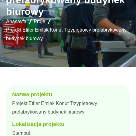
prefabrykowany budynek
biurowy
Anasayfa
Proje
Projekt Etiler Emlak Konut Trzypiętrowy prefabrykowany
budynek biurowy
Nazwa projektu
Projekt Etiler Emlak Konut Trzypiętrowy
prefabrykowany budynek biurowy
Lokalizacja projektu
Stambuł