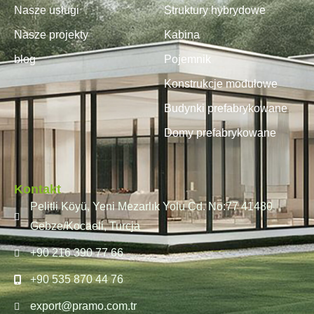
Nasze usługi
Struktury hybrydowe
Nasze projekty
Kabina
blog
Pojemnik
Konstrukcje modułowe
Budynki prefabrykowane
Domy prefabrykowane
Kontakt
Pelitli Köyü, Yeni Mezarlık Yolu Cd. No:77 41480
Gebze/Kocaeli, Turcja
+90 216 390 77 66
+90 535 870 44 76
export@pramo.com.tr