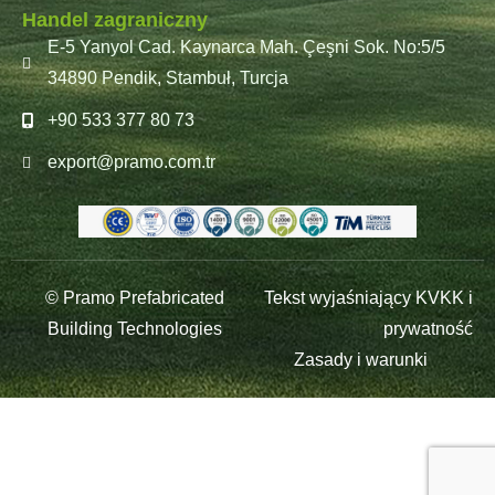
Handel zagraniczny
E-5 Yanyol Cad. Kaynarca Mah. Çeşni Sok. No:5/5
34890 Pendik, Stambuł, Turcja
+90 533 377 80 73
export@pramo.com.tr
© Pramo Prefabricated
Tekst wyjaśniający KVKK i
Building Technologies
prywatność
Zasady i warunki