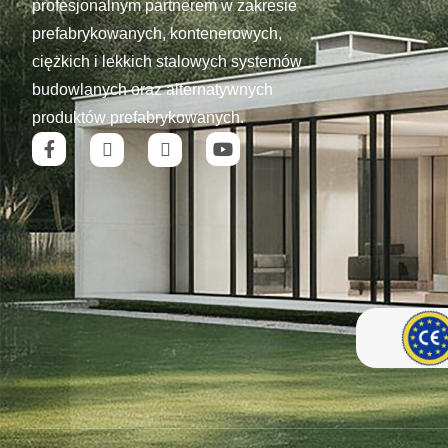
profesjonalnym partnerem w zakresie
prefabrykowanych, kontenerowych,
ciężkich i lekkich stalowych systemów
budowlanych oraz alternatywnych
produktów prefabrykowanych.