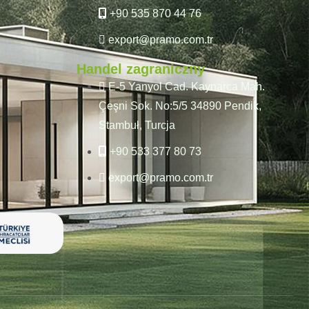
+90 535 870 44 76
export@pramo.com.tr
Handel zagraniczny
E-5 Yanyol Cad. Kaynarca Mah.
Çeşni Sok. No:5/5 34890 Pendik,
Stambuł, Turcja
+90 533 377 80 73
export@pramo.com.tr