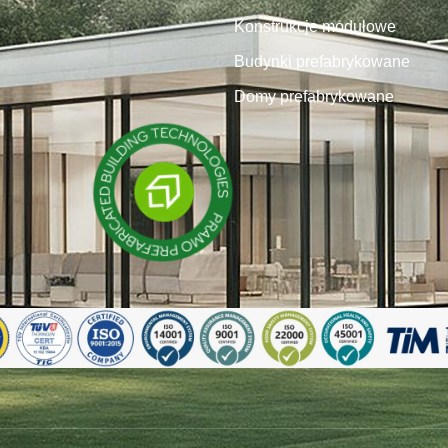
Konstrukcje modułowe
Budynki prefabrykowane
Domy prefabrykowane