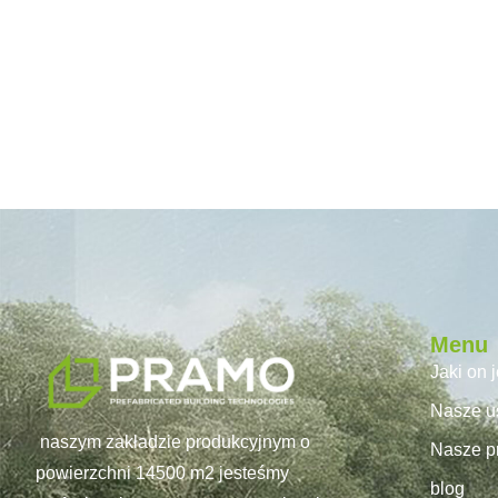
Menu
Jaki on 
Nasze u
naszym zakładzie produkcyjnym o
Nasze pr
powierzchni 14500 m2 jesteśmy
blog