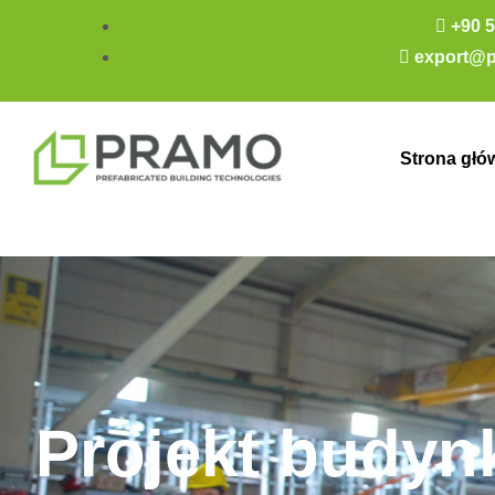
+90 5
export@p
Strona głó
Projekt budyn