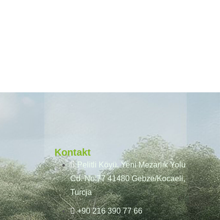
Kontakt
Pelitli Köyü, Yeni Mezarlık Yolu
Cd. No:77 41480 Gebze/Kocaeli,
Turcja
+90 216 390 77 66