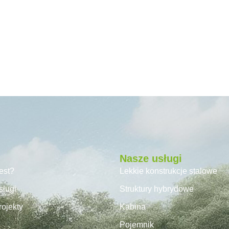
Nasze usługi
jest?
Lekkie konstrukcje stalowe
sługi
Struktury hybrydowe
ojekty
Kabina
Pojemnik