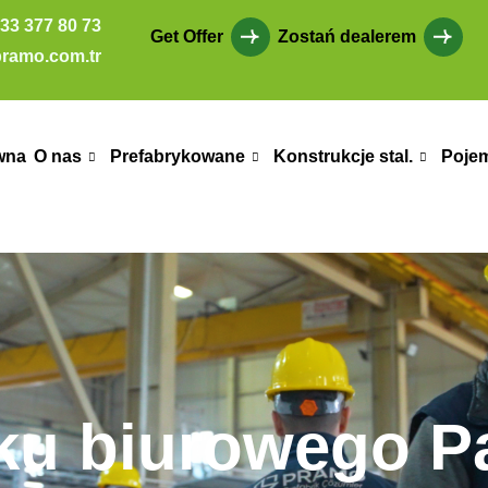
33 377 80 73
Get Offer
Zostań dealerem
ramo.com.tr
wna
O nas
Prefabrykowane
Konstrukcje stal.
Poje
ku biurowego P