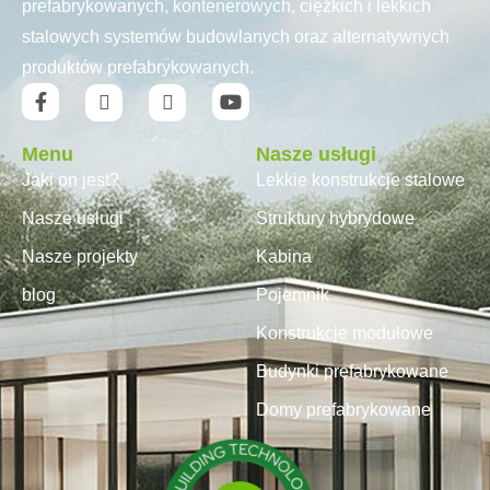
prefabrykowanych, kontenerowych, ciężkich i lekkich
stalowych systemów budowlanych oraz alternatywnych
produktów prefabrykowanych.
Menu
Nasze usługi
Jaki on jest?
Lekkie konstrukcje stalowe
Nasze usługi
Struktury hybrydowe
Nasze projekty
Kabina
blog
Pojemnik
Konstrukcje modułowe
Budynki prefabrykowane
Domy prefabrykowane