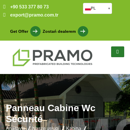
+90 533 377 80 73
PL
▾
export@pramo.com.tr
Get Offer
Zostań dealerem
Panneau Cabine Wc
Sécurité
Anasayfa
Nasze usługi
Kabina