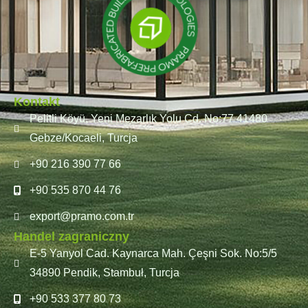
Kontakt
Pelitli Köyü, Yeni Mezarlık Yolu Cd. No:77 41480
Gebze/Kocaeli, Turcja
+90 216 390 77 66
+90 535 870 44 76
export@pramo.com.tr
Handel zagraniczny
E-5 Yanyol Cad. Kaynarca Mah. Çeşni Sok. No:5/5
34890 Pendik, Stambuł, Turcja
+90 533 377 80 73