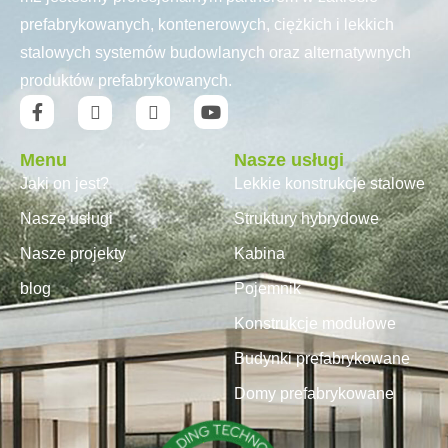
prefabrykowanych, kontenerowych, ciężkich i lekkich
stalowych systemów budowlanych oraz alternatywnych
produktów prefabrykowanych.
Menu
Nasze usługi
Jaki on jest?
Lekkie konstrukcje stalowe
Nasze usługi
Struktury hybrydowe
Nasze projekty
Kabina
blog
Pojemnik
Konstrukcje modułowe
Budynki prefabrykowane
Domy prefabrykowane