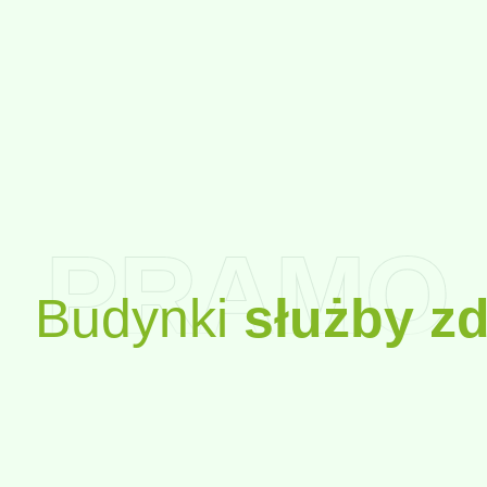
PRAMO
Budynki
służby z