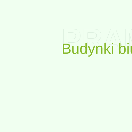
PRA
Budynki b