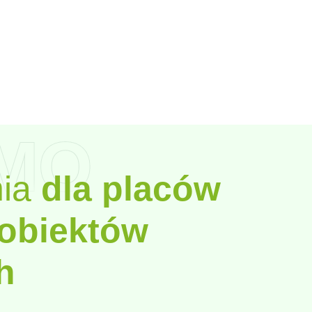
MO
ia
dla placów
 obiektów
h