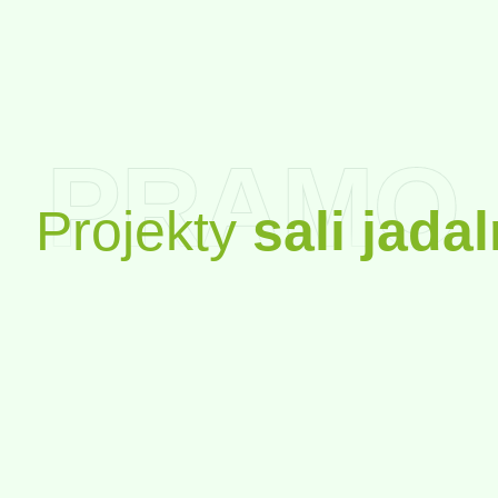
PRAMO
Projekty
sali jadal