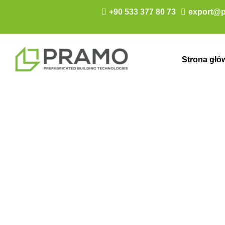
+90 533 377 80 73
export@p
Strona głó
Nasze dokume