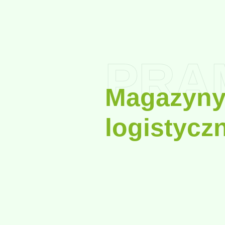
PRA
Magazyny
logistycz