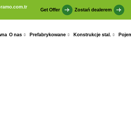
ramo.com.tr
Get Offer
Zostań dealerem
wna
O nas
Prefabrykowane
Konstrukcje stal.
Poje
nty