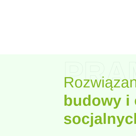
PRA
Rozwiązan
budowy i
socjalnyc