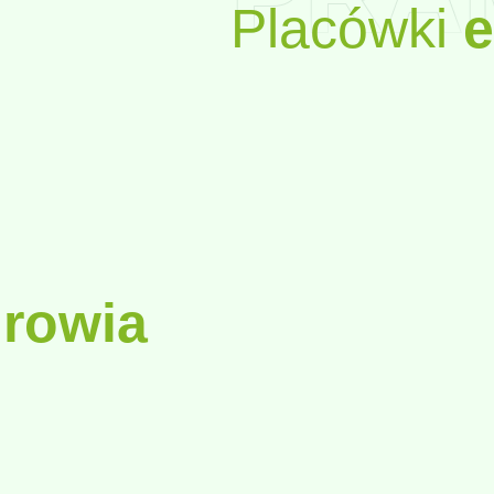
Placówki
e
drowia