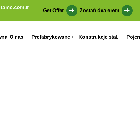
ramo.com.tr
Get Offer
Zostań dealerem
wna
O nas
Prefabrykowane
Konstrukcje stal.
Poje
 dom prefabryk