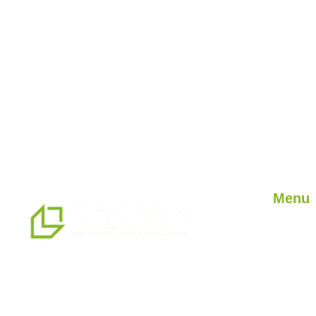
Menu
Jaki on 
Nasze u
naszym zakładzie produkcyjnym o
Nasze pr
powierzchni 14500 m2 jesteśmy
blog
profesjonalnym partnerem w zakresie