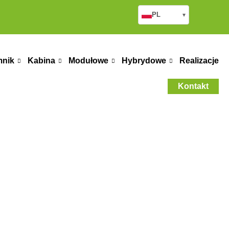
PL
▾
mnik
Kabina
Modułowe
Hybrydowe
Realizacje
Kontakt
owany Bolu 80