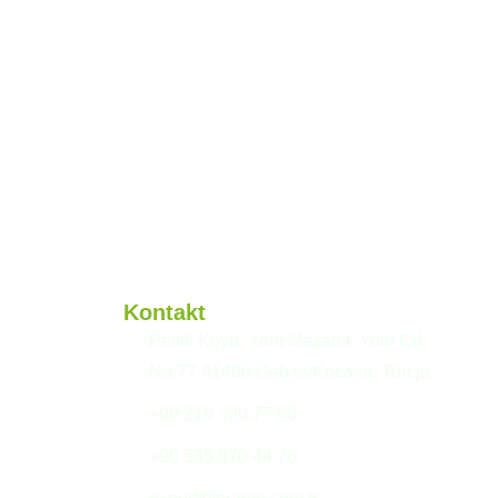
Kontakt
Pelitli Köyü, Yeni Mezarlık Yolu Cd.
No:77 41480 Gebze/Kocaeli, Turcja
+90 216 390 77 66
+90 535 870 44 76