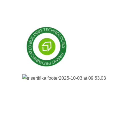
Budynki prefabrykowane
Domy prefabrykowane