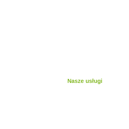
Nasze usługi
jest?
Lekkie konstrukcje stalowe
sługi
Struktury hybrydowe
ojekty
Kabina
Pojemnik
Konstrukcje modułowe