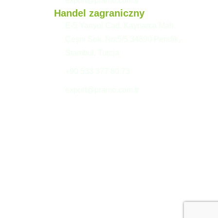
export@pramo.com.tr
Handel zagraniczny
E-5 Yanyol Cad. Kaynarca Mah.
Çeşni Sok. No:5/5 34890 Pendik,
Stambuł, Turcja
+90 533 377 80 73
export@pramo.com.tr
Tekst wyjaśniający KVKK i prywatność
Zasady i warunki