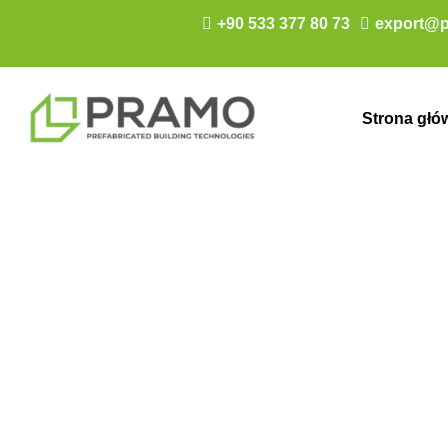
+90 533 377 80 73
export@p
Strona głó
Jednopiętrowy