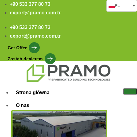
+90 533 377 80 73
PL
▾
export@pramo.com.tr
+90 533 377 80 73
export@pramo.com.tr
Get Offer
Zostań dealerem
Strona główna
O nas