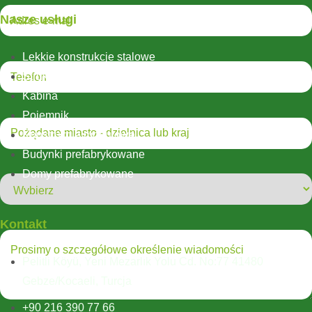
Nasze usługi
Lekkie konstrukcje stalowe
Struktury hybrydowe
Kabina
Pojemnik
Konstrukcje modułowe
Budynki prefabrykowane
Domy prefabrykowane
Kontakt
Pelitli Köyü, Yeni Mezarlık Yolu Cd. No:77 41480
Gebze/Kocaeli, Turcja
+90 216 390 77 66