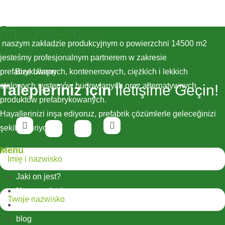
İletişim
naszym zakładzie produkcyjnym o powierzchni 14500 m2
jesteśmy profesjonalnym partnerem w zakresie
prefabrykowanych, kontenerowych, ciężkich i lekkich
Bize Ulaşın
stalowych systemów budowlanych oraz alternatywnych
Talepleriniz için
İletişime Geçin!
produktów prefabrykowanych.
Hayallerinizi inşa ediyoruz, prefabrik çözümlerle geleceğinizi
şekillendiriyoruz!
Menu
Jaki on jest?
Nasze usługi
Nasze projekty
blog