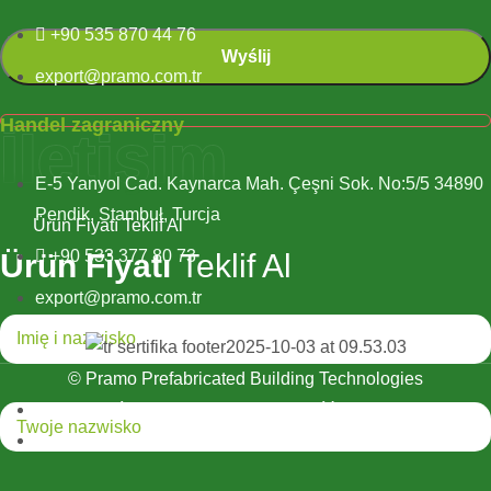
+90 535 870 44 76
export@pramo.com.tr
Handel zagraniczny
İletişim
E-5 Yanyol Cad. Kaynarca Mah. Çeşni Sok. No:5/5 34890
Pendik, Stambuł, Turcja
Ürün Fiyatı Teklif Al
+90 533 377 80 73
Ürün Fiyatı
Teklif Al
export@pramo.com.tr
© Pramo Prefabricated Building Technologies
Tekst wyjaśniający KVKK i prywatność
Zasady i warunki