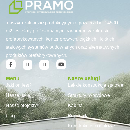
naszym zakładzie produkcyjnym o powierzchni 14500
m2 jesteśmy profesjonalnym partnerem w zakresie
prefabrykowanych, kontenerowych, ciężkich i lekkich
stalowych systemów budowlanych oraz alternatywnych
produktów prefabrykowanych.
Menu
Nasze usługi
Jaki on jest?
Lekkie konstrukcje stalowe
Nasze usługi
Struktury hybrydowe
Nasze projekty
Kabina
blog
Pojemnik
Konstrukcje modułowe