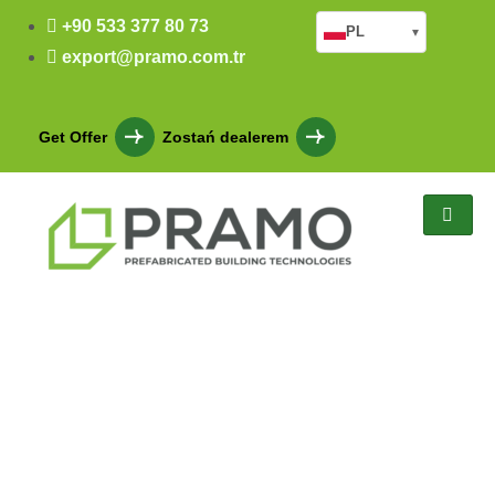
+90 533 377 80 73
PL
▾
export@pramo.com.tr
Get Offer
Zostań dealerem
Bureau des conteneurs de
Maltepe