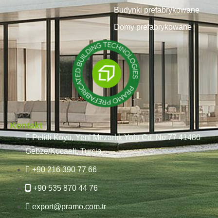
Budynki prefabrykowane
Domy prefabrykowane
Kontakt
Pelitli Köyü, Yeni Mezarlık Yolu Cd. No:77 41480
Gebze/Kocaeli, Turcja
+90 216 390 77 66
+90 535 870 44 76
export@pramo.com.tr