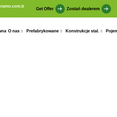
ramo.com.tr
Get Offer
Zostań dealerem
wna
O nas
Prefabrykowane
Konstrukcje stal.
Poje
owy Başakşehir