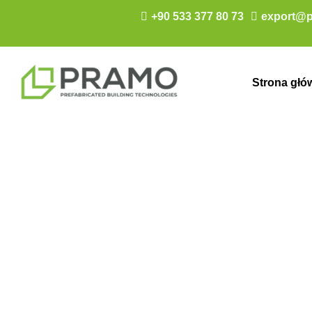
+90 533 377 80 73
export@p
Strona głó
Budynek biur