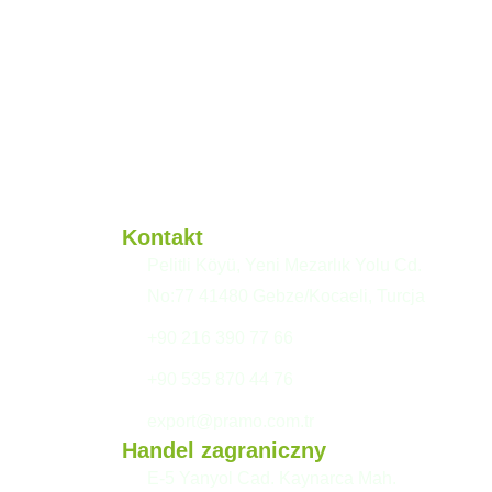
Kontakt
Pelitli Köyü, Yeni Mezarlık Yolu Cd.
No:77 41480 Gebze/Kocaeli, Turcja
+90 216 390 77 66
+90 535 870 44 76
export@pramo.com.tr
Handel zagraniczny
E-5 Yanyol Cad. Kaynarca Mah.