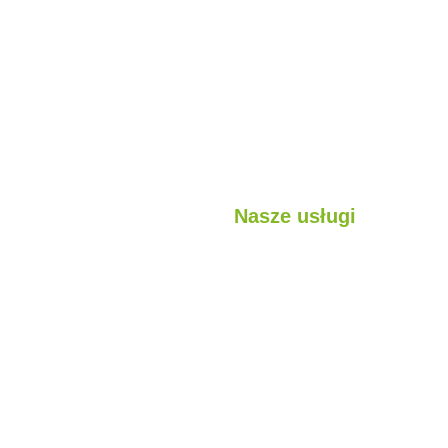
Nasze usługi
jest?
Lekkie konstrukcje stalowe
sługi
Struktury hybrydowe
ojekty
Kabina
Pojemnik
Konstrukcje modułowe
Budynki prefabrykowane