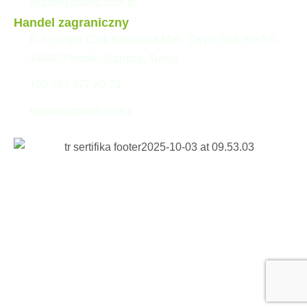
export@pramo.com.tr
Handel zagraniczny
E-5 Yanyol Cad. Kaynarca Mah. Çeşni Sok. No:5/5
34890 Pendik, Stambuł, Turcja
+90 533 377 80 73
export@pramo.com.tr
© Pramo Prefabricated
Tekst wyjaśniający KVKK i
Building Technologies
prywatność
Zasady i warunki