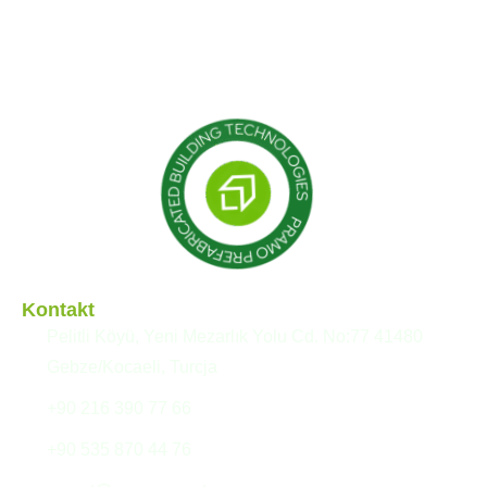
Konstrukcje modułowe
Budynki prefabrykowane
Domy prefabrykowane
Kontakt
Pelitli Köyü, Yeni Mezarlık Yolu Cd. No:77 41480
Gebze/Kocaeli, Turcja
+90 216 390 77 66
+90 535 870 44 76