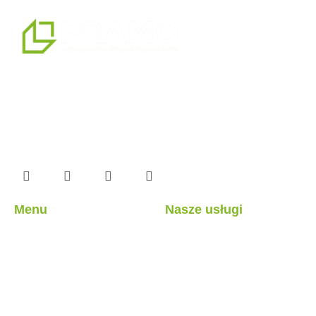
naszym zakładzie produkcyjnym o powierzchni 14500
m2 jesteśmy profesjonalnym partnerem w zakresie
prefabrykowanych, kontenerowych, ciężkich i lekkich
stalowych systemów budowlanych oraz alternatywnych
produktów prefabrykowanych.
Menu
Nasze usługi
Jaki on jest?
Lekkie konstrukcje stalowe
Nasze usługi
Struktury hybrydowe
Nasze projekty
Kabina
blog
Pojemnik