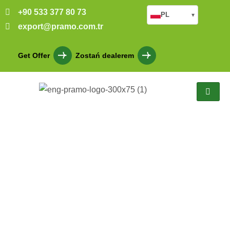
+90 533 377 80 73
PL
▾
export@pramo.com.tr
Get Offer
Zostań dealerem
Budynek biura sprzedaży
projektu mieszkaniowego
Karanfilköy
Anasayfa
Proje