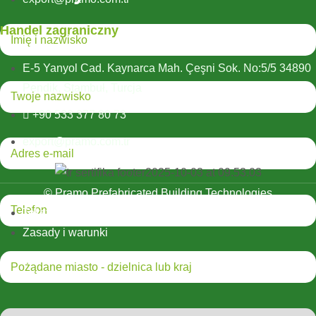
Handel zagraniczny
E-5 Yanyol Cad. Kaynarca Mah. Çeşni Sok. No:5/5 34890
Pendik, Stambuł, Turcja
+90 533 377 80 73
export@pramo.com.tr
© Pramo Prefabricated Building Technologies
Tekst wyjaśniający KVKK i prywatność
Zasady i warunki