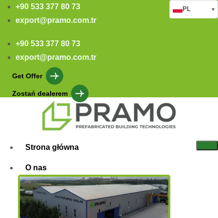
+90 533 377 80 73
PL
▾
export@pramo.com.tr
+90 533 377 80 73
export@pramo.com.tr
Get Offer
Zostań dealerem
Strona główna
O nas