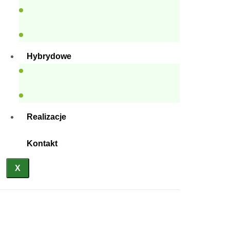
Hybrydowe
Realizacje
Kontakt
X
Bâtiments du camp du projet
de champ gazier de Sakarya