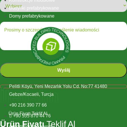
Konstrukcje modułowe
Budynki prefabrykowane
Domy prefabrykowane
Kontakt
Pelitli Köyü, Yeni Mezarlık Yolu Cd. No:77 41480
İletişim
Gebze/Kocaeli, Turcja
+90 216 390 77 66
Ürün Fiyatı Teklif Al
+90 535 870 44 76
Ürün Fiyatı
Teklif Al
export@pramo.com.tr