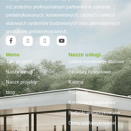
m2 jesteśmy profesjonalnym partnerem w zakresie
prefabrykowanych, kontenerowych, ciężkich i lekkich
stalowych systemów budowlanych oraz alternatywnych
produktów prefabrykowanych.
Menu
Nasze usługi
Jaki on jest?
Lekkie konstrukcje stalowe
Nasze usługi
Struktury hybrydowe
Nasze projekty
Kabina
blog
Pojemnik
Konstrukcje modułowe
Budynki prefabrykowane
Domy prefabrykowane