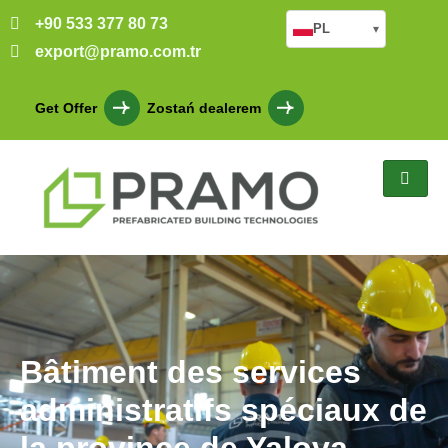
+90 533 377 80 73
PL
▾
export@pramo.com.tr
Get Offer
Zostań dealerem
Bâtiment des services
administratifs spéciaux de