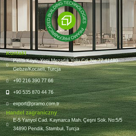
Kontakt
Pelitli Köyü, Yeni Mezarlık Yolu Cd. No:77 41480
Gebze/Kocaeli, Turcja
+90 216 390 77 66
+90 535 870 44 76
export@pramo.com.tr
Handel zagraniczny
E-5 Yanyol Cad. Kaynarca Mah. Çeşni Sok. No:5/5
34890 Pendik, Stambuł, Turcja