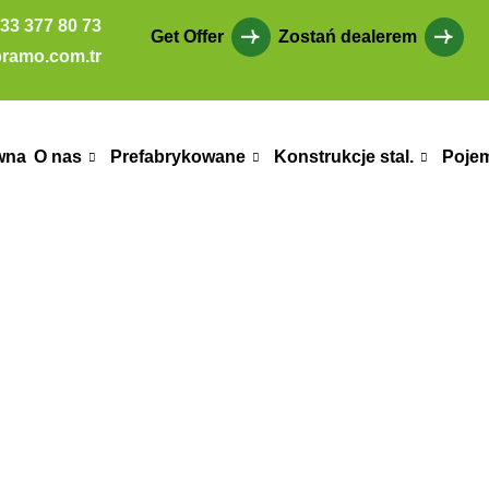
33 377 80 73
Get Offer
Zostań dealerem
ramo.com.tr
wna
O nas
Prefabrykowane
Konstrukcje stal.
Poje
te – Projet NEO