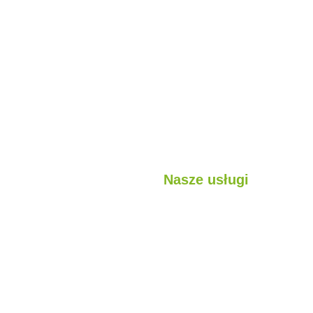
Nasze usługi
jest?
Lekkie konstrukcje stalowe
sługi
Struktury hybrydowe
ojekty
Kabina
Pojemnik
Konstrukcje modułowe