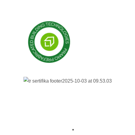
Budynki prefabrykowane
Domy prefabrykowane