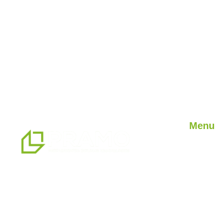
Menu
Jaki on 
Nasze u
naszym zakładzie produkcyjnym o
Nasze pr
powierzchni 14500 m2 jesteśmy
blog
profesjonalnym partnerem w zakresie
prefabrykowanych, kontenerowych,