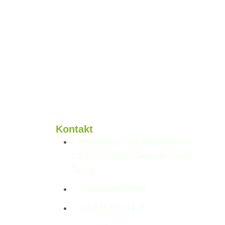
Kontakt
Pelitli Köyü, Yeni Mezarlık Yolu
Cd. No:77 41480 Gebze/Kocaeli,
Turcja
+90 216 390 77 66
+90 535 870 44 76