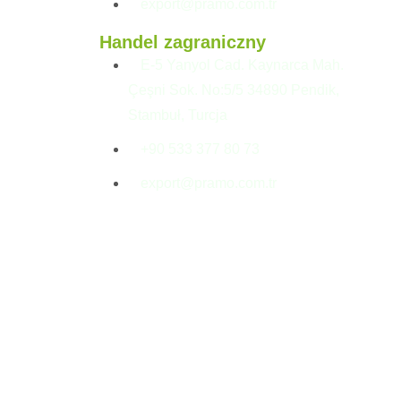
export@pramo.com.tr
Handel zagraniczny
E-5 Yanyol Cad. Kaynarca Mah.
Çeşni Sok. No:5/5 34890 Pendik,
Stambuł, Turcja
+90 533 377 80 73
export@pramo.com.tr
Tekst wyjaśniający KVKK i prywatność