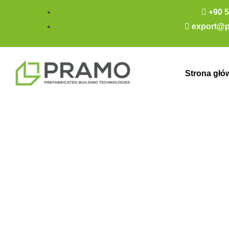
+90 5
export@p
Strona głó
Arabie Saoudi