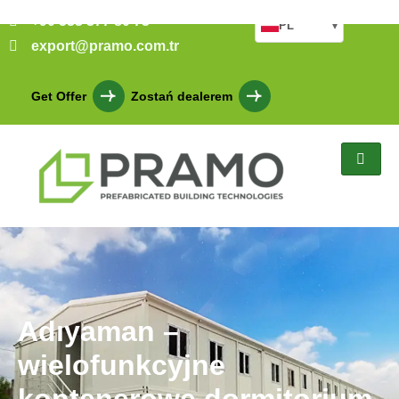
+90 533 377 80 73
PL
▾
export@pramo.com.tr
Get Offer
Zostań dealerem
Adıyaman –
wielofunkcyjne