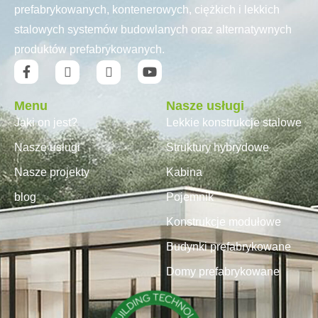
prefabrykowanych, kontenerowych, ciężkich i lekkich
stalowych systemów budowlanych oraz alternatywnych
produktów prefabrykowanych.
Menu
Nasze usługi
Jaki on jest?
Lekkie konstrukcje stalowe
Nasze usługi
Struktury hybrydowe
Nasze projekty
Kabina
blog
Pojemnik
Konstrukcje modułowe
Budynki prefabrykowane
Domy prefabrykowane