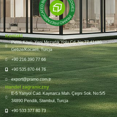
Kontakt
Pelitli Köyü, Yeni Mezarlık Yolu Cd. No:77 41480
Gebze/Kocaeli, Turcja
+90 216 390 77 66
+90 535 870 44 76
export@pramo.com.tr
Handel zagraniczny
E-5 Yanyol Cad. Kaynarca Mah. Çeşni Sok. No:5/5
34890 Pendik, Stambuł, Turcja
+90 533 377 80 73