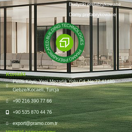
Budynki prefabrykowane
Domy prefabrykowane
Kontakt
Pelitli Köyü, Yeni Mezarlık Yolu Cd. No:77 41480
Gebze/Kocaeli, Turcja
+90 216 390 77 66
+90 535 870 44 76
export@pramo.com.tr
Handel zagraniczny