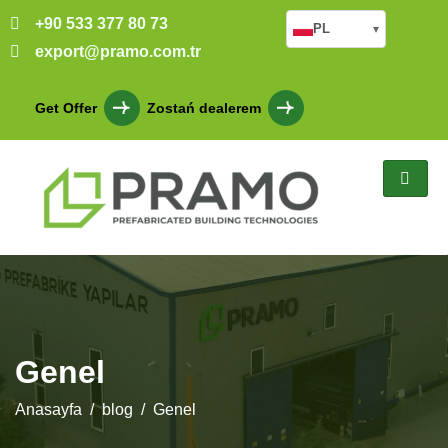
+90 533 377 80 73
PL
▾
export@pramo.com.tr
Get Offer
Zostań dealerem
Genel
Anasayfa
blog
Genel