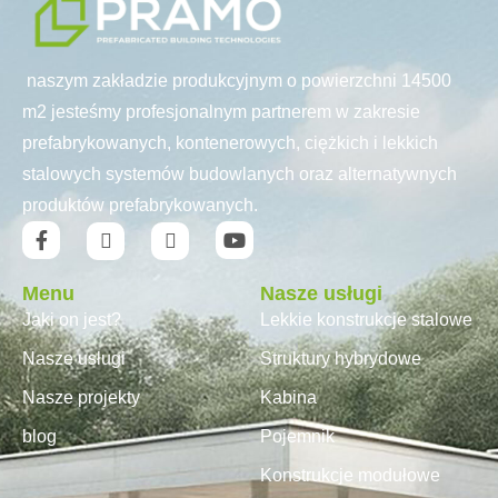
naszym zakładzie produkcyjnym o powierzchni 14500
m2 jesteśmy profesjonalnym partnerem w zakresie
prefabrykowanych, kontenerowych, ciężkich i lekkich
stalowych systemów budowlanych oraz alternatywnych
produktów prefabrykowanych.
Menu
Nasze usługi
Jaki on jest?
Lekkie konstrukcje stalowe
Nasze usługi
Struktury hybrydowe
Nasze projekty
Kabina
blog
Pojemnik
Konstrukcje modułowe